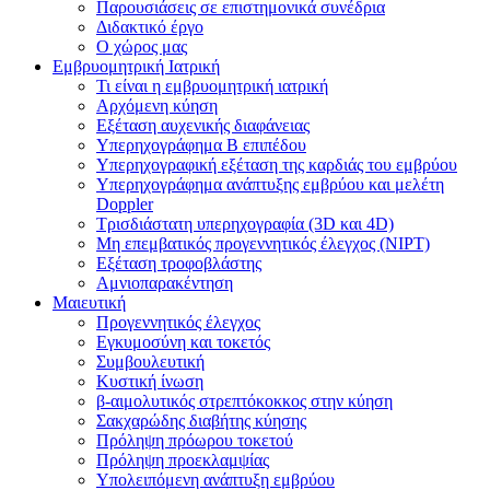
Παρουσιάσεις σε επιστημονικά συνέδρια
Διδακτικό έργο
Ο χώρος μας
Εμβρυομητρική Ιατρική
Τι είναι η εμβρυομητρική ιατρική
Αρχόμενη κύηση
Εξέταση αυχενικής διαφάνειας
Υπερηχογράφημα Β επιπέδου
Υπερηχογραφική εξέταση της καρδιάς του εμβρύου
Υπερηχογράφημα ανάπτυξης εμβρύου και μελέτη
Doppler
Τρισδιάστατη υπερηχογραφία (3D και 4D)
Μη επεμβατικός προγεννητικός έλεγχος (NIPT)
Εξέταση τροφοβλάστης
Αμνιοπαρακέντηση
Μαιευτική
Προγεννητικός έλεγχος
Εγκυμοσύνη και τοκετός
Συμβουλευτική
Κυστική ίνωση
β-αιμολυτικός στρεπτόκοκκος στην κύηση
Σακχαρώδης διαβήτης κύησης
Πρόληψη πρόωρου τοκετού
Πρόληψη προεκλαμψίας
Υπολειπόμενη ανάπτυξη εμβρύου