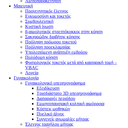
Αμνιοπαρακέντηση
Μαιευτική
Προγεννητικός έλεγχος
Εγκυμοσύνη και τοκετός
Συμβουλευτική
Κυστική ίνωση
β-αιμολυτικός στρεπτόκοκκος στην κύηση
Σακχαρώδης διαβήτης κύησης
Πρόληψη πρόωρου τοκετού
Πρόληψη προεκλαμψίας
Υπολειπόμενη ανάπτυξη εμβρύου
Πολύδυμη κύηση
Φυσιολογικός τοκετός μετά από καισαρική τομή –
VBAC
Λοχεία
Γυναικολογία
Γυναικολογικό υπερηχογράφημα
Εξειδίκευση
Τρισδιάστατο 3D υπερηχογράφημα
Διαταραχές περιόδου
Εμμηνοπαυσιακή κολπική αιμόρροια
Κύστεις ωοθηκών
Πυελικό άλγος
Συγγενείς ανωμαλίες μήτρας
Έλεγχος τραχήλου μήτρας