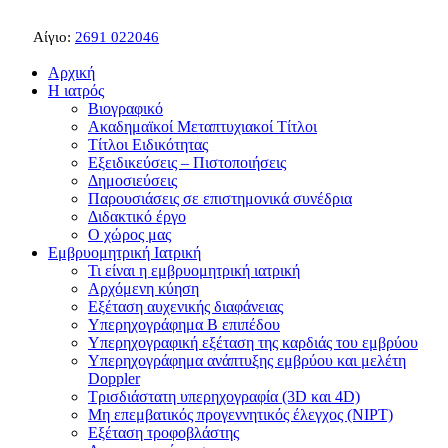
Αίγιο:
2691 022046
Αρχική
Η ιατρός
Βιογραφικό
Ακαδημαϊκοί Μεταπτυχιακοί Τίτλοι
Τίτλοι Ειδικότητας
Εξειδικεύσεις – Πιστοποιήσεις
Δημοσιεύσεις
Παρουσιάσεις σε επιστημονικά συνέδρια
Διδακτικό έργο
Ο χώρος μας
Εμβρυομητρική Ιατρική
Τι είναι η εμβρυομητρική ιατρική
Αρχόμενη κύηση
Εξέταση αυχενικής διαφάνειας
Υπερηχογράφημα Β επιπέδου
Υπερηχογραφική εξέταση της καρδιάς του εμβρύου
Υπερηχογράφημα ανάπτυξης εμβρύου και μελέτη
Doppler
Τρισδιάστατη υπερηχογραφία (3D και 4D)
Μη επεμβατικός προγεννητικός έλεγχος (NIPT)
Εξέταση τροφοβλάστης