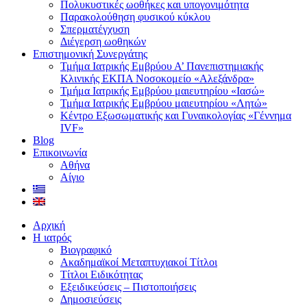
Πολυκυστικές ωοθήκες και υπογονιμότητα
Παρακολούθηση φυσικού κύκλου
Σπερματέγχυση
Διέγερση ωοθηκών
Επιστημονική Συνεργάτης
Τμήμα Ιατρικής Εμβρύου Α’ Πανεπιστημιακής
Κλινικής ΕΚΠΑ Νοσοκομείο «Αλεξάνδρα»
Τμήμα Ιατρικής Εμβρύου μαιευτηρίου «Ιασώ»
Τμήμα Ιατρικής Εμβρύου μαιευτηρίου «Λητώ»
Κέντρο Eξωσωματικής και Γυναικολογίας «Γέννημα
IVF»
Blog
Επικοινωνία
Αθήνα
Αίγιο
Αρχική
Η ιατρός
Βιογραφικό
Ακαδημαϊκοί Μεταπτυχιακοί Τίτλοι
Τίτλοι Ειδικότητας
Εξειδικεύσεις – Πιστοποιήσεις
Δημοσιεύσεις