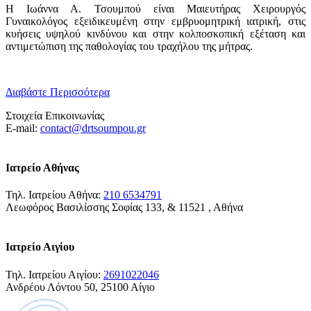
Η Ιωάννα Α. Τσουμπού είναι Μαιευτήρας Χειρουργός
Γυναικολόγος εξειδικευμένη στην εμβρυομητρική ιατρική, στις
κυήσεις υψηλού κινδύνου και στην κολποσκοπική εξέταση και
αντιμετώπιση της παθολογίας του τραχήλου της μήτρας.
Διαβάστε Περισσότερα
Στοιχεία Επικοινωνίας
E-mail:
contact@drtsoumpou.gr
Ιατρείο Αθήνας
Τηλ. Ιατρείου Αθήνα:
210 6534791
Λεωφόρος Βασιλίσσης Σοφίας 133, & 11521 , Αθήνα
Ιατρείο Αιγίου
Τηλ. Ιατρείου Αιγίου:
2691022046
Ανδρέου Λόντου 50, 25100 Αίγιο