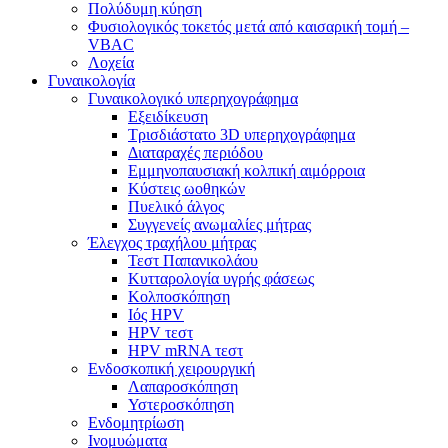
Πολύδυμη κύηση
Φυσιολογικός τοκετός μετά από καισαρική τομή –
VBAC
Λοχεία
Γυναικολογία
Γυναικολογικό υπερηχογράφημα
Εξειδίκευση
Τρισδιάστατο 3D υπερηχογράφημα
Διαταραχές περιόδου
Εμμηνοπαυσιακή κολπική αιμόρροια
Κύστεις ωοθηκών
Πυελικό άλγος
Συγγενείς ανωμαλίες μήτρας
Έλεγχος τραχήλου μήτρας
Τεστ Παπανικολάου
Κυτταρολογία υγρής φάσεως
Κολποσκόπηση
Ιός HPV
HPV τεστ
HPV mRNA τεστ
Ενδοσκοπική χειρουργική
Λαπαροσκόπηση
Υστεροσκόπηση
Ενδομητρίωση
Ινομυώματα