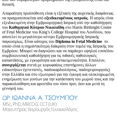
δυνατή.
Απαραίτητη προϋπόθεση είναι η εξέταση της αυχενικής διαφάνειας
να πραγματοποιείται από
εξειδικευμένους ιατρούς
. Η ιατρός είναι
εξειδικευμένη στην Εμβρυομητρική Ιατρική υπό την καθοδήγηση
του
Καθηγητού Κύπρου Νικολαΐδη
στο Harris Birthright Centre
of Fetal Medicine του King’s College Hospital του Λονδίνου, που
αποτελεί το μεγαλύτερο κέντρο Εμβρυομητρικής Ιατρικής
παγκοσμίως. Είναι κάτοχος του
Diploma in Fetal Medicine
το
οποίο είναι η σημαντικότερη διάκριση στον τομέα της Ιατρικής του
Εμβρύου. Μπορεί να διαγνώσει και να παράσχει υψηλού επιπέδου
συμβουλευτική καθοδήγηση για τις πιθανές παθολογικές
καταστάσεις, με εγκυρότητα και αντικειμενικότητα. Επιπλέον,
συνεργάζεται
στενά με κορυφαίους επιστήμονες άλλων
ειδικοτήτων (γενετιστές, παιδοκαρδιολόγους, παιδοχειρουργούς)
στην Ελλάδα και στο εξωτερικό για την έγκυρη και ολοκληρωμένη
ενημέρωση των γονέων για την κατάσταση του μωρού τους και την
παρακολούθηση και φροντίδα του τόσο πριν, όσο και μετά τη
γέννησή του.