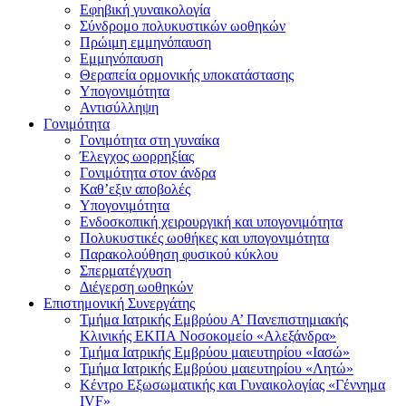
Εφηβική γυναικολογία
Σύνδρομο πολυκυστικών ωοθηκών
Πρώιμη εμμηνόπαυση
Εμμηνόπαυση
Θεραπεία ορμονικής υποκατάστασης
Υπογονιμότητα
Αντισύλληψη
Γονιμότητα
Γονιμότητα στη γυναίκα
Έλεγχος ωορρηξίας
Γονιμότητα στον άνδρα
Καθ’εξιν αποβολές
Υπογονιμότητα
Ενδοσκοπική χειρουργική και υπογονιμότητα
Πολυκυστικές ωοθήκες και υπογονιμότητα
Παρακολούθηση φυσικού κύκλου
Σπερματέγχυση
Διέγερση ωοθηκών
Επιστημονική Συνεργάτης
Τμήμα Ιατρικής Εμβρύου Α’ Πανεπιστημιακής
Κλινικής ΕΚΠΑ Νοσοκομείο «Αλεξάνδρα»
Τμήμα Ιατρικής Εμβρύου μαιευτηρίου «Ιασώ»
Τμήμα Ιατρικής Εμβρύου μαιευτηρίου «Λητώ»
Κέντρο Eξωσωματικής και Γυναικολογίας «Γέννημα
IVF»