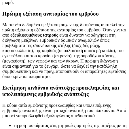
μωρό.
Πρώιμη εξέταση ανατομίας του εμβρύου
Με τα νέα δεδομένα η εξέταση αυχενικής διαφάνειας αποτελεί την
πρώτη αξιόπιστη εξέταση της ανατομίας του εμβρύου. Όταν γίνεται
από
εξειδικευμένους ιατρούς
είναι δυνατόν να οδηγήσει στη
διάγνωση μειζόνων εμβρυϊκών δομικών ανωμαλιών όπως
προβλήματα της σπονδυλικής στήλης (δισχιδής ράχη,
κυφοσκωλίωση), της καρδιάς (υποπλαστική αριστερή κοιλία), του
εγκεφάλου και του κρανίου (ακρανία), της ουροδόχου κύστης
(μεγακύστη), των νεφρών και των άκρων. Η πρώιμη διάγνωση
είναι σημαντική για το ζευγάρι, ώστε να δεχθεί την κατάλληλη
συμβουλευτική και να πραγματοποιηθούν οι απαραίτητες εξετάσεις
όπου κρίνεται απαραίτητο.
Εκτίμηση κινδύνου ανάπτυξης προεκλαμψίας και
υπολειπόμενης εμβρυϊκής ανάπτυξης
Η κύρια αιτία εμφάνισης προεκλαμψίας και υπολειπόμενης
εμβρυϊκής ανάπτυξης είναι η πτωχή ανάπτυξη του πλακούντα. Αυτό
μπορεί να προβλεφθεί αξιολογώντας συνδυαστικά
τη ροή του αίματος στις μητριαίες αρτηρίες της μητέρας με τη