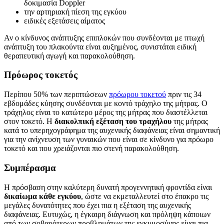
δοκιμασία Doppler
την αρτηριακή πίεση της εγκύου
ειδικές εξετάσεις αίματος
Αν ο κίνδυνος ανάπτυξης επιπλοκών που συνδέονται με πτωχή
ανάπτυξη του πλακούντα είναι αυξημένος, συνιστάται ειδική
θεραπευτική αγωγή και παρακολούθηση.
Πρόωρος τοκετός
Περίπου 50% των περιπτώσεων
πρόωρου τοκετού
πριν τις 34
εβδομάδες κύησης συνδέονται με κοντό τράχηλο της μήτρας. Ο
τράχηλος είναι το κατώτερο μέρος της μήτρας που διαστέλλεται
στον τοκετό. Η
διακολπική εξέταση του τραχήλου
της μήτρας
κατά το υπερηχογράφημα της αυχενικής διαφάνειας είναι σημαντική
για την ανίχνευση των γυναικών που είναι σε κίνδυνο για πρόωρο
τοκετό και που χρειάζονται πιο στενή παρακολούθηση.
Συμπέρασμα
Η πρόσβαση στην καλύτερη δυνατή προγεννητική φροντίδα είναι
δικαίωμα κάθε εγκύου
, ώστε να εκμεταλλευτεί στο έπακρο τις
μεγάλες δυνατότητες που έχει πια η εξέταση της αυχενικής
διαφάνειας. Ευτυχώς, η έγκαιρη διάγνωση και πρόληψη κάποιων
από των σοβαρότερων προβλημάτων της εγκυμοσύνης είναι πια