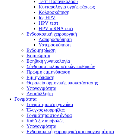
Τεστ Παπανικολάου
Κυτταρολογία υγρής φάσεως
Κολποσκόπηση
Ιός HPV
HPV τεστ
HPV mRNA τεστ
Ενδοσκοπική χειρουργική
Λαπαροσκόπηση
Υστεροσκόπηση
Ενδομητρίωση
Ινομυώματα
Εφηβική γυναικολογία
Σύνδρομο πολυκυστικών ωοθηκών
Πρώιμη εμμηνόπαυση
Εμμηνόπαυση
Θεραπεία ορμονικής υποκατάστασης
Υπογονιμότητα
Αντισύλληψη
Γονιμότητα
Γονιμότητα στη γυναίκα
Έλεγχος ωορρηξίας
Γονιμότητα στον άνδρα
Καθ’εξιν αποβολές
Υπογονιμότητα
Ενδοσκοπική χειρουργική και υπογονιμότητα