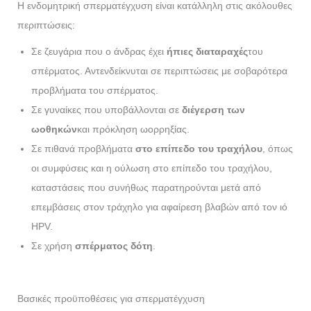
Η ενδομητρική σπερματέγχυση είναι κατάλληλη στις ακόλουθες
περιπτώσεις:
Σε ζευγάρια που ο άνδρας έχει
ήπιες διαταραχές
του
σπἐρματος. Αντενδείκνυται σε περιπτώσεις με σοβαρότερα
προβλήματα του σπέρματος.
Σε γυναίκες που υποβάλλονται σε
διέγερση των
ωοθηκών
και πρόκληση ωορρηξίας.
Σε πιθανά προβλήματα
στο επίπεδο του τραχήλου
, όπως
οι συμφύσεις και η ούλωση στο επίπεδο του τραχήλου,
καταστάσεις που συνήθως παρατηρούνται μετά από
επεμβάσεις στον τράχηλο για αφαίρεση βλαβών από τον ιό
HPV.
Σε χρήση
σπέρματος δότη
.
Βασικές προϋποθέσεις για σπερματέγχυση