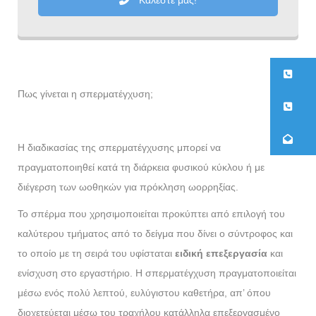
Καλέστε μας!
21
Πως γίνεται η σπερματέγχυση;
26
co
Η διαδικασίας της σπερματέγχυσης μπορεί να
πραγματοποιηθεί κατά τη διάρκεια φυσικού κύκλου ή με
διέγερση των ωοθηκών για πρόκληση ωορρηξίας.
Το σπέρμα που χρησιμοποιείται προκύπτει από επιλογή του
καλύτερου τμήματος από το δείγμα που δίνει ο σύντροφος και
το οποίο με τη σειρά του υφίσταται
ειδική επεξεργασία
και
ενίσχυση στο εργαστήριο. Η σπερματέγχυση πραγματοποιείται
μέσω ενός πολύ λεπτού, ευλύγιστου καθετήρα, απ’ όπου
διοχετεύεται μέσω του τραχήλου κατάλληλα επεξεργασμένο