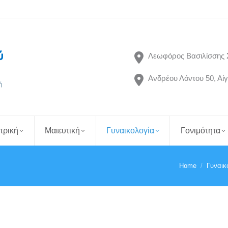
Λεωφόρος Βασιλίσσης 
Ανδρέου Λόντου 50, Αίγ
τρική
Μαιευτική
Γυναικολογία
Γονιμότητα
Home
Γυναικ
You are here: