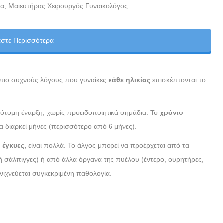
α, Μαιευτήρας Χειρουργός Γυναικολόγος.
άστε Περισσότερα
ς πιο συχνούς λόγους που γυναίκες
κάθε ηλικίας
επισκέπτονται το
πότομη έναρξη, χωρίς προειδοποιητικά σημάδια. Το
χρόνιο
α διαρκεί μήνες (περισσότερο από 6 μήνες).
ι έγκυες,
είναι πολλά. Το άλγος μπορεί να προέρχεται από τα
 σάλπιγγες) ή από άλλα όργανα της πυέλου (έντερο, ουρητήρες,
νιχνεύεται συγκεκριμένη παθολογία.