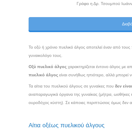
Γράφει η Δρ. Τσουμπού Ιωάνν
Διαβ
Το οξύ ή χρόνιο πυελικό άλγος αποτελεί έναν από του
γυναικολόγο τους.
Οξύ πυελικό άλγος
χαρακτηρίζεται έντονο άλγος με α
πυελικό άλγος
είναι συνήθως ηπιότερο, αλλά μπορεί ν
Τα αίτια του πυελικού άλγους σε γυναίκες που
δεν είνα
αναπαραγωγικά όργανα της γυναίκας (μήτρα, ωοθήκες ή
ουροδόχος κύστη). Σε κάποιες περιπτώσεις όμως δεν α
Αίτια οξέως πυελικού άλγους