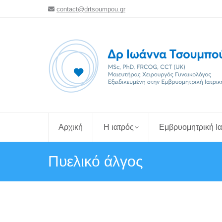
contact@drtsoumpou.gr
Αρχική
Η ιατρός
Εμβρυομητρική Ια
Πυελικό άλγος