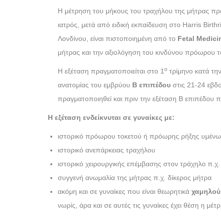
Η μέτρηση του μήκους του τραχήλου της μήτρας πρέ
ιατρός, μετά από ειδική εκπαίδευση στο Harris Birthr
Λονδίνου, είναι πιστοποιημένη από το
Fetal
Medici
μήτρας και την αξιολόγηση του κινδύνου πρόωρου τ
ο
Η εξέταση πραγματοποιείται στο 1
τρίμηνο κατά τη
ανατομίας του εμβρύου
Β επιπέδου
στις 21-24 εβδο
πραγματοποιηθεί και πριν την εξέταση Β επιπέδου π
Η εξέταση ενδείκνυται σε γυναίκες με:
ιστορικό πρόωρου τοκετού ή πρόωρης ρήξης υμέν
ιστορικό ανεπάρκειας τραχήλου
ιστορικό χειρουργικής επέμβασης στον τράχηλο π.χ.
συγγενή ανωμαλία της μήτρας π.χ. δίκερος μήτρα
ακόμη και σε γυναίκες που είναι θεωρητικά
χαμηλού 
νωρίς, άρα και σε αυτές τις γυναίκες έχει θέση η μ