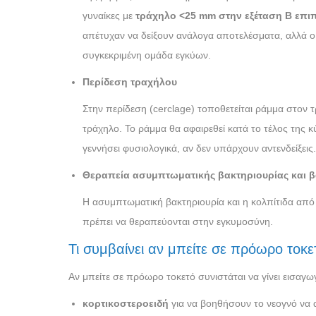
γυναίκες με
τράχηλο <25 m
m
στην εξέταση Β επι
απέτυχαν να δείξουν ανάλογα αποτελέσματα, αλλά ο 
συγκεκριμένη ομάδα εγκύων.
Περίδεση τραχήλου
Στην περίδεση (cerclage) τοποθετείται ράμμα στον 
τράχηλο. Το ράμμα θα αφαιρεθεί κατά το τέλος της 
γεννήσει φυσιολογικά, αν δεν υπάρχουν αντενδείξεις.
Θεραπεία ασυμπτωματικής βακτηριουρίας και β
Η ασυμπτωματική βακτηριουρία και η κολπίτιδα από 
πρέπει να θεραπεύονται στην εγκυμοσύνη.
Τι συμβαίνει αν μπείτε σε πρόωρο τοκε
Αν μπείτε σε πρόωρο τοκετό συνιστάται να γίνει εισαγωγ
κορτικοστεροειδή
για να βοηθήσουν το νεογνό να