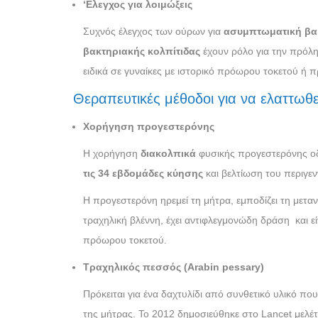
‘Ελεγχος για λοιμώξεις
Συχνός έλεγχος των ούρων για
ασυμπτωματική βα
βακτηριακής κολπίτιδας
έχουν ρόλο για την πρόλ
ειδικά σε γυναίκες με ιστορικό πρόωρου τοκετού 
Θεραπευτικές μέθοδοι για να ελαττωθε
Χορήγηση προγεστερόνης
Η χορήγηση
διακολπικά
φυσικής προγεστερόνης οδ
τις 34 εβδομάδες κύησης
και βελτίωση του περιγε
Η προγεστερόνη ηρεμεί τη μήτρα, εμποδίζει τη μετ
τραχηλική βλέννη, έχει αντιφλεγμονώδη δράση και είν
πρόωρου τοκετού.
Τραχηλικός πεσσός (
Arabin pessary)
Πρόκειται για ένα δαχτυλίδι από συνθετικό υλικό πο
της μήτρας. Το 2012 δημοσιεύθηκε στο Lancet μελ