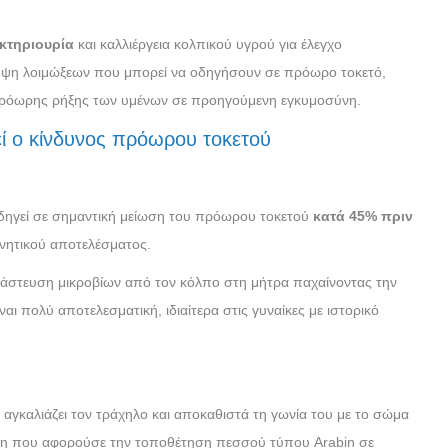
κτηριουρία
και καλλιέργεια κολπικού υγρού για έλεγχο
ηψη λοιμώξεων που μπορεί να οδηγήσουν σε πρόωρο τοκετό,
ή πρόωρης ρήξης των υμένων σε προηγούμενη εγκυμοσύνη.
ί ο κίνδυνος πρόωρου τοκετού
ηγεί σε σημαντική μείωση του πρόωρου τοκετού
κατά 45% πριν
ννητικού αποτελέσματος.
ανάστευση μικροβίων από τον κόλπο στη μήτρα παχαίνοντας την
αι πολύ αποτελεσματική, ιδιαίτερα στις γυναίκες με ιστορικό
υ αγκαλιάζει τον τράχηλο και αποκαθιστά τη γωνία του με το σώμα
έτη που αφορούσε την τοποθέτηση πεσσού τύπου Arabin σε