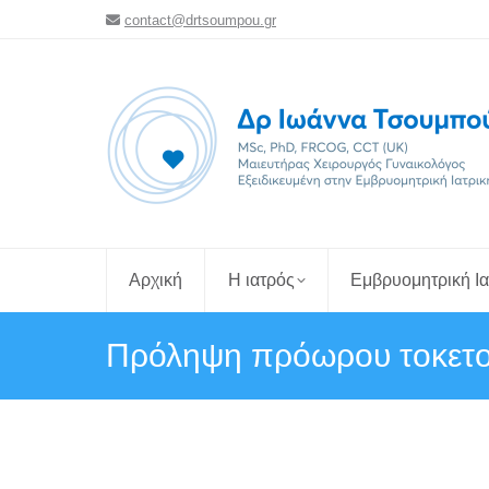
contact@drtsoumpou.gr
Αρχική
Η ιατρός
Εμβρυομητρική Ια
Πρόληψη πρόωρου τοκετ