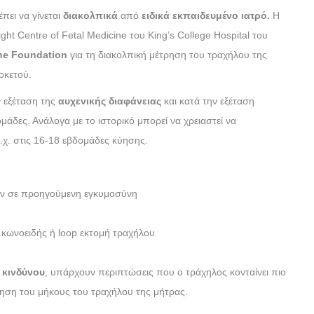
πει να γίνεται
διακολπικά
από
ειδικά εκπαιδευμένο ιατρό.
Η
ight Centre of Fetal Medicine του King’s College Hospital του
ne
Foundation
για τη διακολπική μέτρηση του τραχήλου της
οκετού.
ν εξέταση της
αυχενικής διαφάνειας
και κατά την εξέταση
μάδες. Ανάλογα με το ιστορικό μπορεί να χρειαστεί να
.χ. στις 16-18 εβδομάδες κύησης.
ων σε προηγούμενη εγκυμοσύνη
 κωνοειδής ή loop εκτομή τραχήλου
κινδύνου
, υπάρχουν περιπτώσεις που ο τράχηλος κονταίνει πιο
έτρηση του μήκους του τραχήλου της μήτρας.