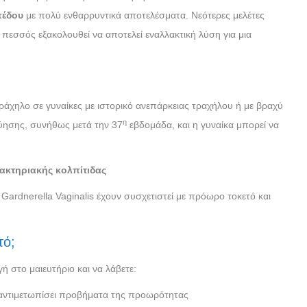
πέδου
με πολύ ενθαρρυντικά αποτελέσματα. Νεότερες μελέτες
πεσσός εξακολουθεί να αποτελεί εναλλακτική λύση για μια
τράχηλο σε γυναίκες με ιστορικό ανεπάρκειας τραχήλου ή με βραχύ
η
κύησης, συνήθως μετά την 37
εβδομάδα, και η γυναίκα μπορεί να
ακτηριακής κολπίτιδας
Gardnerella Vaginalis έχουν συσχετιστεί με πρόωρο τοκετό και
τό;
ή στο μαιευτήριο και να λάβετε:
 αντιμετωπίσει προβήματα της προωρότητας