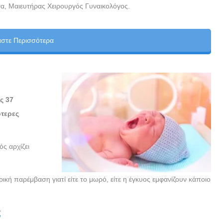
α, Μαιευτήρας Χειρουργός Γυναικολόγος.
άστε Περισσότερα
ις 37
τερες
ς αρχίζει
κή παρέμβαση γιατί είτε το μωρό, είτε η έγκυος εμφανίζουν κάποιο
;