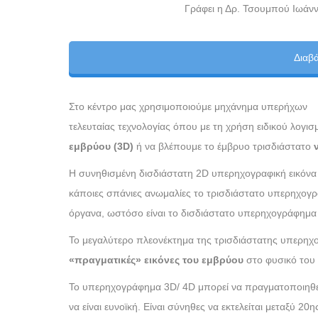
Γράφει η Δρ. Τσουμπού Ιωάνν
Διαβ
Στο κέντρο μας χρησιμοποιούμε μηχάνημα υπερήχων
τελευταίας τεχνολογίας όπου με τη χρήση ειδικού λογι
εμβρύου (3D)
ή να βλέπουμε το έμβρυο τρισδιάστατο
Η συνηθισμένη δισδιάστατη 2D υπερηχογραφική εικόνα μ
κάποιες σπάνιες ανωμαλίες το τρισδιάστατο υπερηχογ
όργανα, ωστόσο είναι το δισδιάστατο υπερηχογράφημα 
Το μεγαλύτερο πλεονέκτημα της τρισδιάστατης υπερηχογ
«πραγματικές» εικόνες του εμβρύου
στο φυσικό του 
Το υπερηχογράφημα 3D/ 4D μπορεί να πραγματοποιηθεί
να είναι ευνοϊκή. Είναι σύνηθες να εκτελείται μεταξύ 2