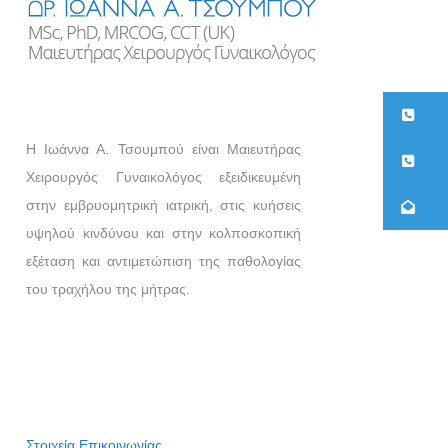
21
Η Ιωάννα Α. Τσουμπού είναι Μαιευτήρας
26
Χειρουργός Γυναικολόγος εξειδικευμένη
στην εμβρυομητρική ιατρική, στις κυήσεις
co
υψηλού κινδύνου και στην κολποσκοπική
εξέταση και αντιμετώπιση της παθολογίας
του τραχήλου της μήτρας.
Στοιχεία Επικοινωνίας