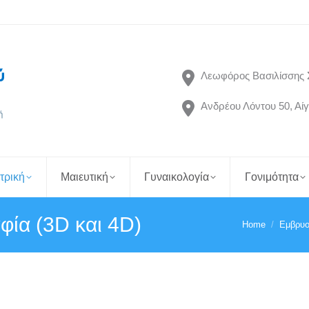
Λεωφόρος Βασιλίσσης 
Ανδρέου Λόντου 50, Αίγ
τρική
Μαιευτική
Γυναικολογία
Γονιμότητα
φία (3D και 4D)
Home
Εμβρυο
You are here: