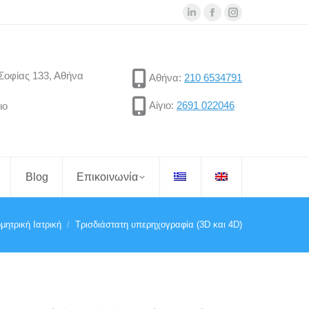
Linkedin
Facebook
Instagram
page
page
page
opens
opens
opens
Σοφίας 133, Αθήνα
in
in
in
Αθήνα:
210 6534791
new
new
new
Αίγιο:
2691 022046
ιο
window
window
window
Blog
Επικοινωνία
μητρική Ιατρική
Τρισδιάστατη υπερηχογραφία (3D και 4D)