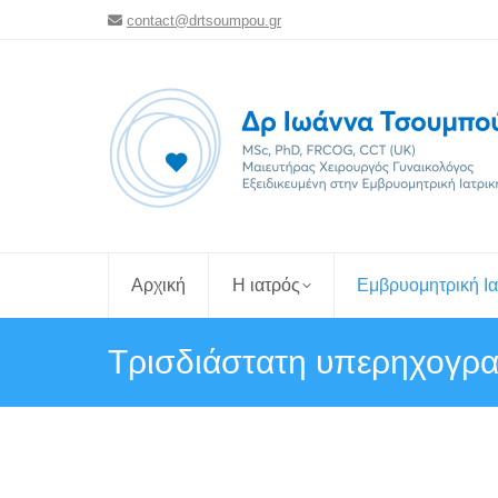
contact@drtsoumpou.gr
Αρχική
Η ιατρός
Εμβρυομητρική Ια
Τρισδιάστατη υπερηχογρα