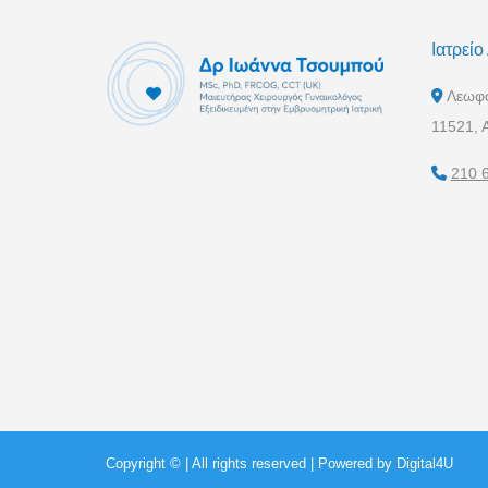
Ιατρείο
Λεωφό
11521, 
210 
Copyright ©
| All rights reserved | Powered by
Digital4U